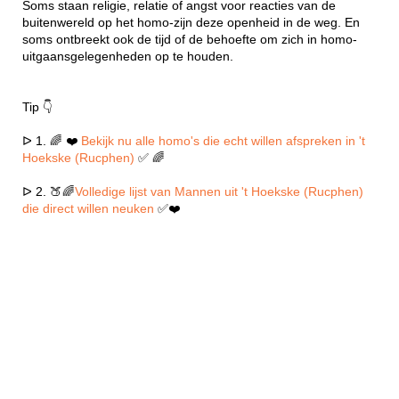
Soms staan religie, relatie of angst voor reacties van de
buitenwereld op het homo-zijn deze openheid in de weg. En
soms ontbreekt ook de tijd of de behoefte om zich in homo-
uitgaansgelegenheden op te houden.
Tip 👇
ᐅ 1. 🌈 ❤️
Bekijk nu alle homo's die echt willen afspreken in 't
Hoekske (Rucphen)
✅ 🌈
ᐅ 2. 🍑🌈
Volledige lijst van Mannen uit 't Hoekske (Rucphen)
die direct willen neuken
✅❤️