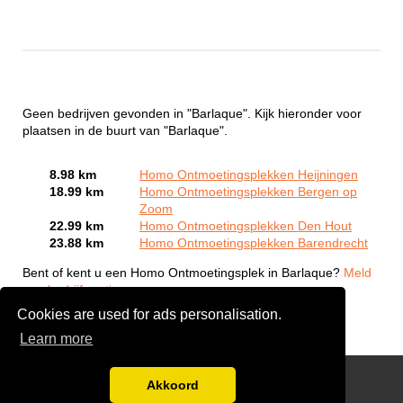
Geen bedrijven gevonden in "Barlaque". Kijk hieronder voor
plaatsen in de buurt van "Barlaque".
8.98 km
Homo Ontmoetingsplekken Heijningen
18.99 km
Homo Ontmoetingsplekken Bergen op
Zoom
22.99 km
Homo Ontmoetingsplekken Den Hout
23.88 km
Homo Ontmoetingsplekken Barendrecht
Bent of kent u een Homo Ontmoetingsplek in Barlaque?
Meld
een bedrijf gratis aan
Cookies are used for ads personalisation.
Learn more
Gay Escort Service
Akkoord