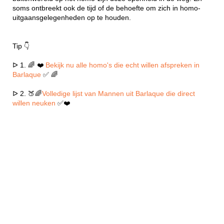
soms ontbreekt ook de tijd of de behoefte om zich in homo-
uitgaansgelegenheden op te houden.
Tip 👇
ᐅ 1. 🌈 ❤️
Bekijk nu alle homo's die echt willen afspreken in
Barlaque
✅ 🌈
ᐅ 2. 🍑🌈
Volledige lijst van Mannen uit Barlaque die direct
willen neuken
✅❤️