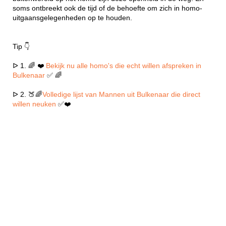
soms ontbreekt ook de tijd of de behoefte om zich in homo-
uitgaansgelegenheden op te houden.
Tip 👇
ᐅ 1. 🌈 ❤️
Bekijk nu alle homo's die echt willen afspreken in
Bulkenaar
✅ 🌈
ᐅ 2. 🍑🌈
Volledige lijst van Mannen uit Bulkenaar die direct
willen neuken
✅❤️