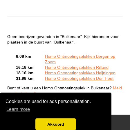
Geen bedrijven gevonden in "Bulkenaar". Kijk hieronder voor
plaatsen in de buurt van "Bulkenaar".
8.08 km
Homo Ontmoetingsplekken Bergen op
Zoom
16.18 km
Homo Ontmoetingsplekken Rilland
18.16 km
Homo Ontmoetingsplekken Heijningen
31.98 km
Homo Ontmoetingsplekken Den Hout
Bent of kent u een Homo Ontmoetingsplek in Bulkenaar?
Meld
een bedrijf gratis aan
Cookies are used for ads personalisation.
Learn more
Gay Escort Service
Akkoord