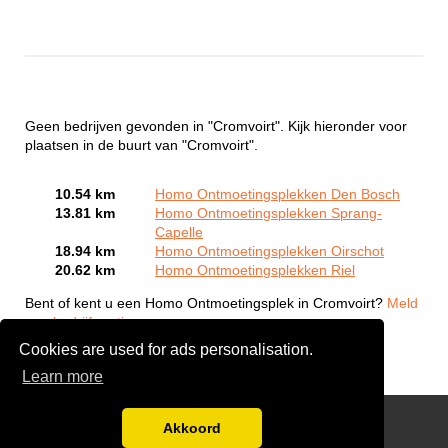
Geen bedrijven gevonden in "Cromvoirt". Kijk hieronder voor
plaatsen in de buurt van "Cromvoirt".
10.54 km
Homo Ontmoetingsplekken Den Bosch
13.81 km
Homo Ontmoetingsplekken Sprang-
Capelle
18.94 km
Homo Ontmoetingsplekken Oirschot
20.62 km
Homo Ontmoetingsplekken Riel
Bent of kent u een Homo Ontmoetingsplek in Cromvoirt?
Meld
een bedrijf gratis aan
Cookies are used for ads personalisation.
Learn more
Gay Escort Service
Akkoord