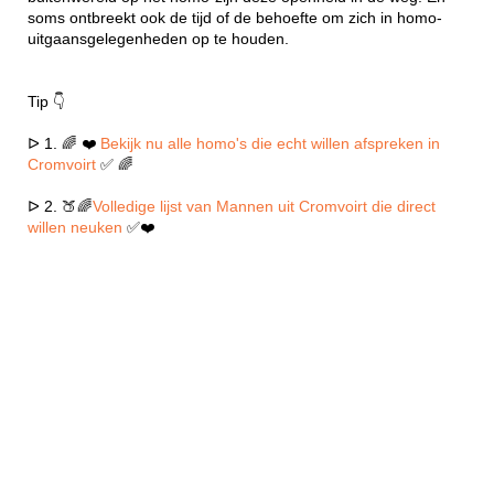
soms ontbreekt ook de tijd of de behoefte om zich in homo-
uitgaansgelegenheden op te houden.
Tip 👇
ᐅ 1. 🌈 ❤️
Bekijk nu alle homo's die echt willen afspreken in
Cromvoirt
✅ 🌈
ᐅ 2. 🍑🌈
Volledige lijst van Mannen uit Cromvoirt die direct
willen neuken
✅❤️