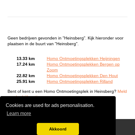
Geen bedrijven gevonden in "Heinsberg". Kijk hieronder voor
plaatsen in de buurt van "Heinsberg".
13.33 km
Homo Ontmoetingsplekken Heijningen
17.24 km
Homo Ontmoetingsplekken Bergen op
Zoom
22.82 km
Homo Ontmoetingsplekken Den Hout
25.91 km
Homo Ontmoetingsplekken Rilland
Bent of kent u een Homo Ontmoetingsplek in Heinsberg?
Meld
een bedrijf gratis aan
Cookies are used for ads personalisation.
Learn more
Gay Escort Service
Akkoord