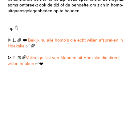
soms ontbreekt ook de tijd of de behoefte om zich in homo-
uitgaansgelegenheden op te houden.
Tip 👇
ᐅ 1. 🌈 ❤️
Bekijk nu alle homo's die echt willen afspreken in
Hoekske
✅ 🌈
ᐅ 2. 🍑🌈
Volledige lijst van Mannen uit Hoekske die direct
willen neuken
✅❤️