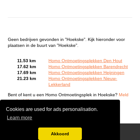
Geen bedrijven gevonden in "Hoekske". Kijk hieronder voor
plaatsen in de buurt van "Hoekske".
11.53 km
Homo Ontmoetingsplekken Den Hout
17.62 km
Homo Ontmoetingsplekken Barendrecht
17.69 km
Homo Ontmoetingsplekken Heijningen
21.23 km
Homo Ontmoetingsplekken Nieuw-
Lekkerland
Bent of kent u een Homo Ontmoetingsplek in Hoekske?
Meld
een bedrijf gratis aan
Cookies are used for ads personalisation.
Learn more
Gay Escort Service
Akkoord