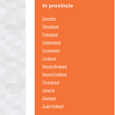
In provincie
Drenthe
Flevoland
Friesland
Gelderland
Groningen
Limburg
Noord-Brabant
Noord-Holland
Overijssel
Utrecht
Zeeland
Zuid-Holland