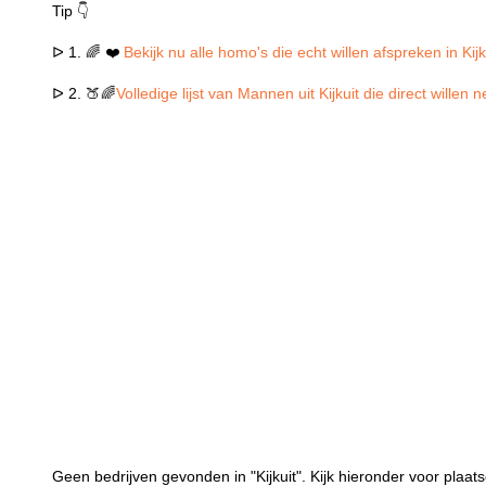
Tip 👇
ᐅ 1. 🌈 ❤️
Bekijk nu alle homo's die echt willen afspreken in Kijk
ᐅ 2. 🍑🌈
Volledige lijst van Mannen uit Kijkuit die direct willen
Geen bedrijven gevonden in "Kijkuit". Kijk hieronder voor plaatse