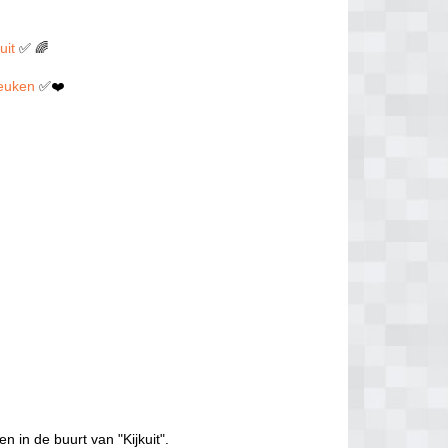
uit
✅ 🌈
 neuken
✅❤️
n in de buurt van "Kijkuit".