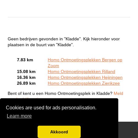
Geen bedrijven gevonden in "Kladde". Kijk hieronder voor
plaatsen in de buurt van "Kladde".
7.83 km
Homo Ontmoetingsplekken Bergen op
Zoom
15.08 km
Homo Ontmoetingsplekken Rilland
16.36 km
Homo Ontmoetingsplekken Heijningen
26.89 km
Homo Ontmoetingsplekken Zierikzee
Bent of kent u een Homo Ontmoetingsplek in Kladde?
Meld
een bedrijf gratis aan
Cookies are used for ads personalisation.
Learn more
Gay Escort Service
Akkoord