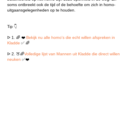
soms ontbreekt ook de tijd of de behoefte om zich in homo-
uitgaansgelegenheden op te houden.
Tip 👇
ᐅ 1. 🌈 ❤️
Bekijk nu alle homo's die echt willen afspreken in
Kladde
✅ 🌈
ᐅ 2. 🍑🌈
Volledige lijst van Mannen uit Kladde die direct willen
neuken
✅❤️