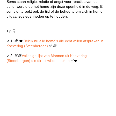
Soms staan religie, relatie of angst voor reacties van de
buitenwereld op het homo-zijn deze openheid in de weg. En
soms ontbreekt ook de tijd of de behoefte om zich in homo-
uitgaansgelegenheden op te houden.
Tip 👇
ᐅ 1. 🌈 ❤️
Bekijk nu alle homo's die echt willen afspreken in
Koevering (Steenbergen)
✅ 🌈
ᐅ 2. 🍑🌈
Volledige lijst van Mannen uit Koevering
(Steenbergen) die direct willen neuken
✅❤️