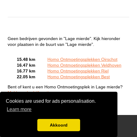
Geen bedrijven gevonden in "Lage mierde". Kijk hieronder
voor plaatsen in de buurt van "Lage mierde".
15.48 km
Homo Ontmoetingsplekken Oirschot
16.47 km
Homo Ontmoetingsplekken Veldhoven
16.77 km
Homo Ontmoetingsplekken Riel
22.05 km
Homo Ontmoetingsplekken Best
Bent of kent u een Homo Ontmoetingsplek in Lage mierde?
Meld een bedrijf gratis aan
Cookies are used for ads personalisation.
Learn more
Gay Escort Service
Akkoord
Disclaimer