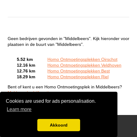
Geen bedrijven gevonden in "Middelbeers". Kijk hieronder voor
plaatsen in de buurt van "Middelbeers".
5.52 km
Homo Ontmoetingsplekken Oirschot
12.16 km
Homo Ontmoetingsplekken Veldhoven
12.76 km
Homo Ontmoetingsplekken Best
18.29 km
Homo Ontmoetingsplekken Riel
Bent of kent u een Homo Ontmoetingsplek in Middelbeers?
Meld een bedrijf gratis aan
Cookies are used for ads personalisation.
Learn more
Gay Escort Service
Akkoord
Disclaimer