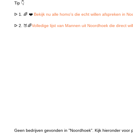
Tip 👇
ᐅ 1. 🌈 ❤️
Bekijk nu alle homo's die echt willen afspreken in N
ᐅ 2. 🍑🌈
Volledige lijst van Mannen uit Noordhoek die direct w
Geen bedrijven gevonden in "Noordhoek". Kijk hieronder voor p