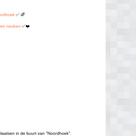
oordhoek
✅ 🌈
illen neuken
✅❤️
laatsen in de buurt van "Noordhoek".