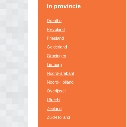
In provincie
Drenthe
Flevoland
Friesland
Gelderland
Groningen
Limburg
Noord-Brabant
Noord-Holland
Overijssel
Utrecht
Zeeland
Zuid-Holland