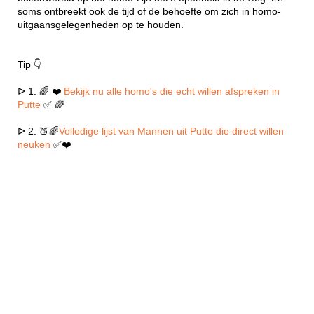
soms ontbreekt ook de tijd of de behoefte om zich in homo-
uitgaansgelegenheden op te houden.
Tip 👇
ᐅ 1. 🌈 ❤️
Bekijk nu alle homo's die echt willen afspreken in
Putte
✅ 🌈
ᐅ 2. 🍑🌈
Volledige lijst van Mannen uit Putte die direct willen
neuken
✅❤️