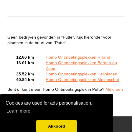
Geen bedrijven gevonden in "Putte". Kijk hieronder voor
plaatsen in de buurt van "Putte".
12.66 km
Homo Ontmoetingsplekken Rilland
16.01 km
Homo Ontmoetingsplekken Bergen op
Zoom
35.52 km
Homo Ontmoetingsplekken Heijningen
40.84 km
Homo Ontmoetingsplekken Molenschot
Bent of kent u een Homo Ontmoetingsplek in Putte?
Meld een
bedrijf gratis aan
Cookies are used for ads personalisation.
Learn more
Gay Escort Service
Akkoord