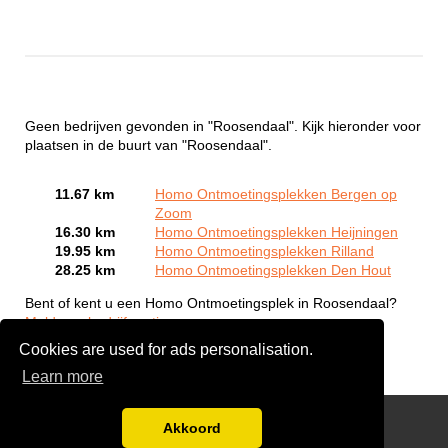
Geen bedrijven gevonden in "Roosendaal". Kijk hieronder voor
plaatsen in de buurt van "Roosendaal".
11.67 km
Homo Ontmoetingsplekken Bergen op
Zoom
16.30 km
Homo Ontmoetingsplekken Heijningen
19.95 km
Homo Ontmoetingsplekken Rilland
28.25 km
Homo Ontmoetingsplekken Den Hout
Bent of kent u een Homo Ontmoetingsplek in Roosendaal?
Meld een bedrijf gratis aan
Cookies are used for ads personalisation.
Learn more
Gay Escort Service
Akkoord