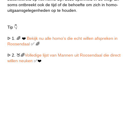
soms ontbreekt ook de tijd of de behoefte om zich in homo-
uitgaansgelegenheden op te houden.
Tip 👇
ᐅ 1. 🌈 ❤️
Bekijk nu alle homo's die echt willen afspreken in
Roosendaal
✅ 🌈
ᐅ 2. 🍑🌈
Volledige lijst van Mannen uit Roosendaal die direct
willen neuken
✅❤️