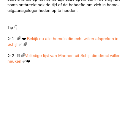
soms ontbreekt ook de tijd of de behoefte om zich in homo-
uitgaansgelegenheden op te houden.
Tip 👇
ᐅ 1. 🌈 ❤️
Bekijk nu alle homo's die echt willen afspreken in
Schijf
✅ 🌈
ᐅ 2. 🍑🌈
Volledige lijst van Mannen uit Schijf die direct willen
neuken
✅❤️