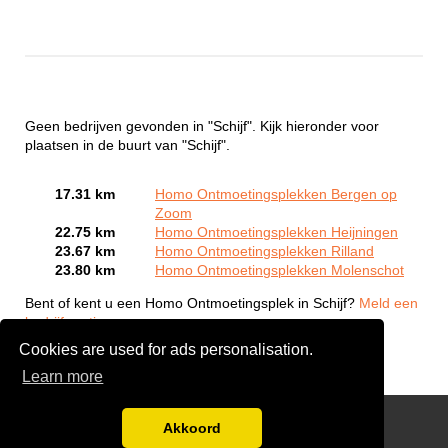
Geen bedrijven gevonden in "Schijf". Kijk hieronder voor
plaatsen in de buurt van "Schijf".
17.31 km
Homo Ontmoetingsplekken Bergen op
Zoom
22.75 km
Homo Ontmoetingsplekken Heijningen
23.67 km
Homo Ontmoetingsplekken Rilland
23.80 km
Homo Ontmoetingsplekken Molenschot
Bent of kent u een Homo Ontmoetingsplek in Schijf?
Meld een
bedrijf gratis aan
Cookies are used for ads personalisation.
Learn more
Gay Escort Service
Akkoord