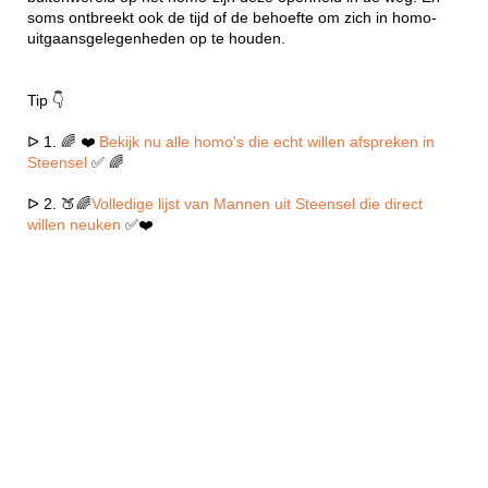
soms ontbreekt ook de tijd of de behoefte om zich in homo-
uitgaansgelegenheden op te houden.
Tip 👇
ᐅ 1. 🌈 ❤️
Bekijk nu alle homo's die echt willen afspreken in
Steensel
✅ 🌈
ᐅ 2. 🍑🌈
Volledige lijst van Mannen uit Steensel die direct
willen neuken
✅❤️