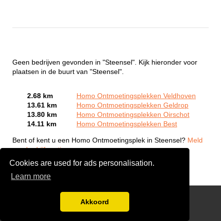
Geen bedrijven gevonden in "Steensel". Kijk hieronder voor
plaatsen in de buurt van "Steensel".
2.68 km
Homo Ontmoetingsplekken Veldhoven
13.61 km
Homo Ontmoetingsplekken Geldrop
13.80 km
Homo Ontmoetingsplekken Oirschot
14.11 km
Homo Ontmoetingsplekken Best
Bent of kent u een Homo Ontmoetingsplek in Steensel?
Meld
een bedrijf gratis aan
Cookies are used for ads personalisation.
Learn more
Gay Escort Service
Akkoord
Disclaimer