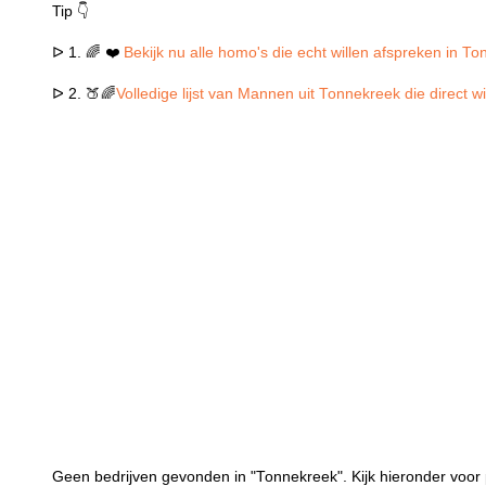
Tip 👇
ᐅ 1. 🌈 ❤️
Bekijk nu alle homo's die echt willen afspreken in T
ᐅ 2. 🍑🌈
Volledige lijst van Mannen uit Tonnekreek die direct 
Geen bedrijven gevonden in "Tonnekreek". Kijk hieronder voor 