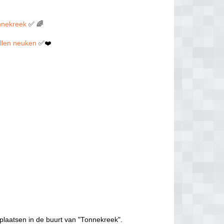
onnekreek
✅ 🌈
willen neuken
✅❤️
plaatsen in de buurt van "Tonnekreek".