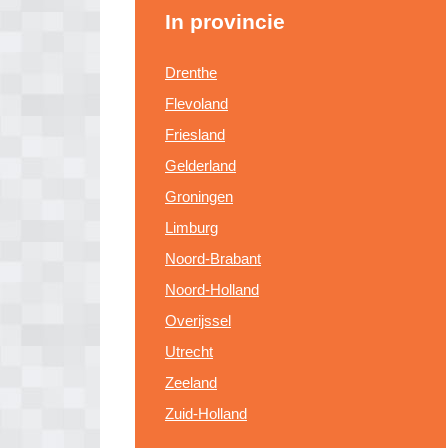
In provincie
Drenthe
Flevoland
Friesland
Gelderland
Groningen
Limburg
Noord-Brabant
Noord-Holland
Overijssel
Utrecht
Zeeland
Zuid-Holland