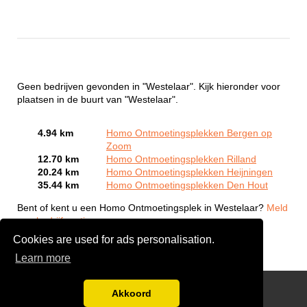
Geen bedrijven gevonden in "Westelaar". Kijk hieronder voor
plaatsen in de buurt van "Westelaar".
4.94 km
Homo Ontmoetingsplekken Bergen op
Zoom
12.70 km
Homo Ontmoetingsplekken Rilland
20.24 km
Homo Ontmoetingsplekken Heijningen
35.44 km
Homo Ontmoetingsplekken Den Hout
Bent of kent u een Homo Ontmoetingsplek in Westelaar?
Meld
een bedrijf gratis aan
Cookies are used for ads personalisation.
Learn more
Gay Escort Service
Akkoord