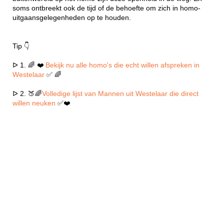
soms ontbreekt ook de tijd of de behoefte om zich in homo-
uitgaansgelegenheden op te houden.
Tip 👇
ᐅ 1. 🌈 ❤️
Bekijk nu alle homo's die echt willen afspreken in
Westelaar
✅ 🌈
ᐅ 2. 🍑🌈
Volledige lijst van Mannen uit Westelaar die direct
willen neuken
✅❤️