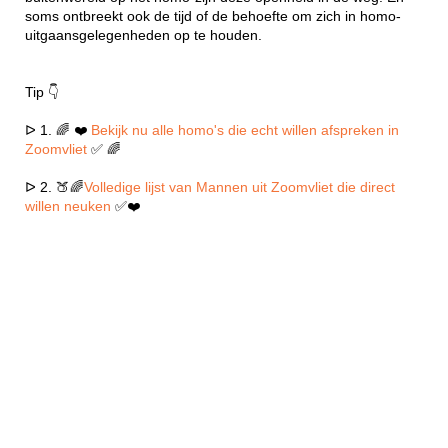
soms ontbreekt ook de tijd of de behoefte om zich in homo-
uitgaansgelegenheden op te houden.
Tip 👇
ᐅ 1. 🌈 ❤️
Bekijk nu alle homo's die echt willen afspreken in
Zoomvliet
✅ 🌈
ᐅ 2. 🍑🌈
Volledige lijst van Mannen uit Zoomvliet die direct
willen neuken
✅❤️