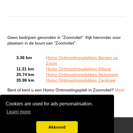
Geen bedrijven gevonden in "Zoomvliet". Kijk hieronder voor
plaatsen in de buurt van "Zoomvliet".
3.36 km
Homo Ontmoetingsplekken Bergen op
Zoom
11.31 km
Homo Ontmoetingsplekken Rilland
20.74 km
Homo Ontmoetingsplekken Heijningen
35.96 km
Homo Ontmoetingsplekken Zierikzee
Bent of kent u een Homo Ontmoetingsplek in Zoomvliet?
Meld
een bedrijf gratis aan
Cookies are used for ads personalisation.
Learn more
Gay Escort Service
Akkoord