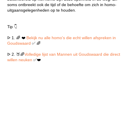
soms ontbreekt ook de tijd of de behoefte om zich in homo-
uitgaansgelegenheden op te houden.
Tip 👇
ᐅ 1. 🌈 ❤️
Bekijk nu alle homo's die echt willen afspreken in
Goudswaard
✅ 🌈
ᐅ 2. 🍑🌈
Volledige lijst van Mannen uit Goudswaard die direct
willen neuken
✅❤️