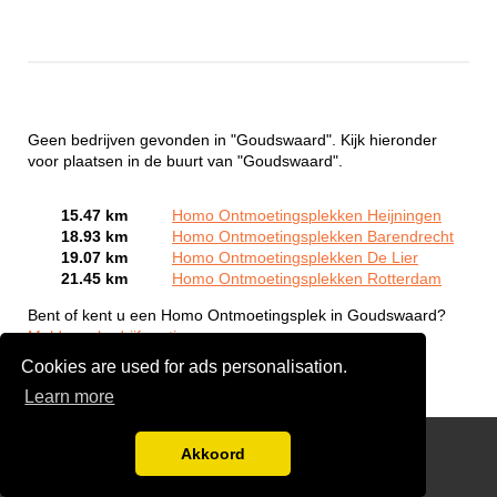
Geen bedrijven gevonden in "Goudswaard". Kijk hieronder
voor plaatsen in de buurt van "Goudswaard".
15.47 km
Homo Ontmoetingsplekken Heijningen
18.93 km
Homo Ontmoetingsplekken Barendrecht
19.07 km
Homo Ontmoetingsplekken De Lier
21.45 km
Homo Ontmoetingsplekken Rotterdam
Bent of kent u een Homo Ontmoetingsplek in Goudswaard?
Meld een bedrijf gratis aan
Cookies are used for ads personalisation.
Learn more
Gay Escort Service
Akkoord
Disclaimer